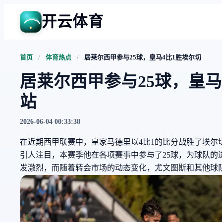
开云体育
首页
/
体育热点
/
居莱尔西甲参与25球，皇马4比1胜埃尔切
居莱尔西甲参与25球，皇
站
2026-06-04 00:33:38
在近期西甲联赛中，皇家马德里以4比1的比分战胜了埃
引人注目，本赛季他在各项赛事中参与了25球，为球队
发激烈，而随着转会市场的动态变化，尤文图斯和其他球