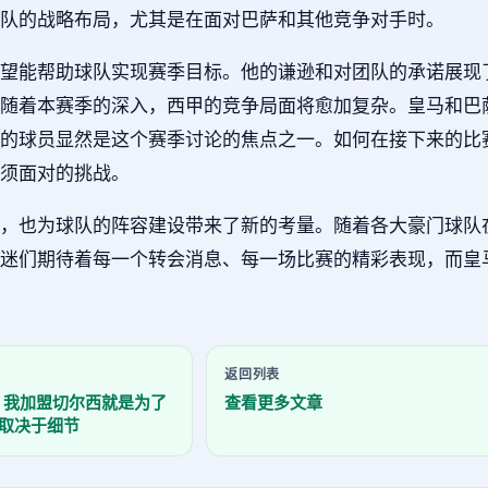
队的战略布局，尤其是在面对巴萨和其他竞争对手时。
望能帮助球队实现赛季目标。他的谦逊和对团队的承诺展现
随着本赛季的深入，西甲的竞争局面将愈加复杂。皇马和巴
的球员显然是这个赛季讨论的焦点之一。如何在接下来的比
须面对的挑战。
，也为球队的阵容建设带来了新的考量。随着各大豪门球队
迷们期待着每一个转会消息、每一场比赛的精彩表现，而皇
返回列表
：我加盟切尔西就是为了
查看更多文章
取决于细节