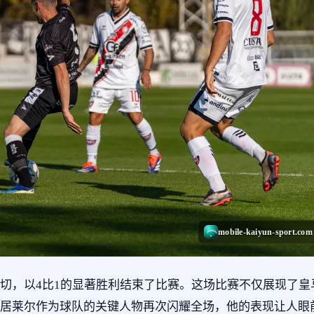
mobile-kaiyun-sport.com
切，以4比1的显著胜利结束了比赛。这场比赛不仅展现了皇
居莱尔作为球队的关键人物再次闪耀全场，他的表现让人眼