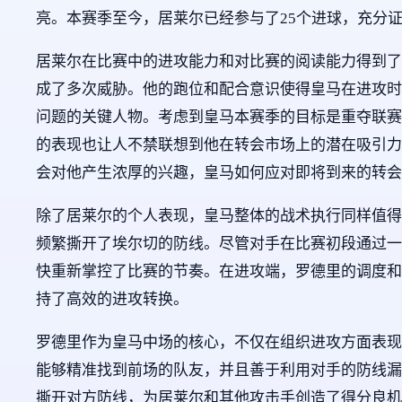
亮。本赛季至今，居莱尔已经参与了25个进球，充分
居莱尔在比赛中的进攻能力和对比赛的阅读能力得到了
成了多次威胁。他的跑位和配合意识使得皇马在进攻时
问题的关键人物。考虑到皇马本赛季的目标是重夺联赛
的表现也让人不禁联想到他在转会市场上的潜在吸引力
会对他产生浓厚的兴趣，皇马如何应对即将到来的转会
除了居莱尔的个人表现，皇马整体的战术执行同样值得
频繁撕开了埃尔切的防线。尽管对手在比赛初段通过一
快重新掌控了比赛的节奏。在进攻端，罗德里的调度和
持了高效的进攻转换。
罗德里作为皇马中场的核心，不仅在组织进攻方面表现
能够精准找到前场的队友，并且善于利用对手的防线漏
撕开对方防线，为居莱尔和其他攻击手创造了得分良机