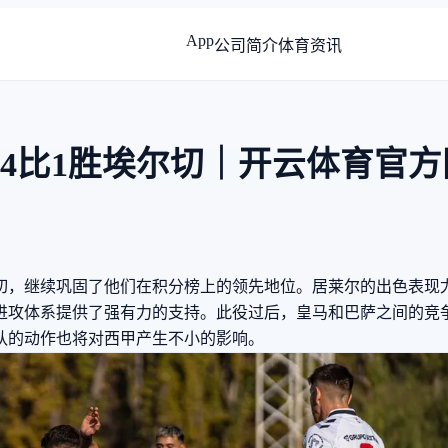
App
公司简介
体育资讯
马4比1胜埃尔切｜开云体育官方
尔切，继续巩固了他们在积分榜上的领先地位。居莱尔的出色表现
的进攻体系提供了强有力的支持。此役过后，皇马和巴萨之间的竞
队的动作也将对西甲产生不小的影响。