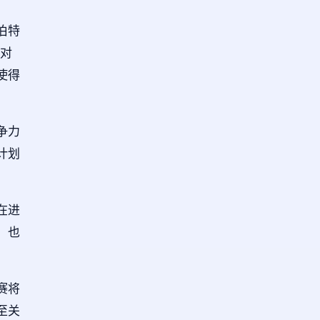
伯特
上对
使得
争力
计划
在进
，也
赛将
至关