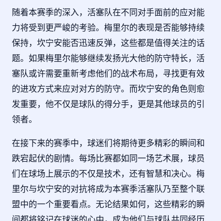
随着本赛季的深入，活塞队在不同对手面前的应对能
力将受到更严峻的考验。梅里尔的表现是否能够持续
保持，坎宁安能否迅速反弹，这些都是值得关注的话
题。如果梅里尔能够继续发扬光大他的防守特长，活
塞队或许需要重新考虑他们的战术布局，寻找更有效
的进攻方式来应对对方的防守。而坎宁安的角色则愈
发重要，他不仅是球队的得分手，更是其他球员的引
领者。
在接下来的赛季中，球迷们将期待更多精彩的瞬间和
跌宕起伏的剧情。每场比赛都如同一场艺术展，球员
们在球场上展示的不仅是技术，还有智慧和决心。梅
里尔与坎宁安的对抗将成为本赛季活塞队乃至整个联
盟中的一个重要看点。无论结果如何，这些精彩的瞬
间都将铭记在球迷的心中，成为他们与球队共同经历