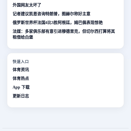
外国网友太坏了
记者建议凯恩咨询特朗普，图赫尔称好主意
俄罗斯世界杯法国4比3胜阿根廷，姆巴佩表现惊艳
法媒：多家俱乐部有意引进穆德里克，但切尔西打算将其
租借给白堡
快速入口
体育资讯
体育热点
App 下载
更新日志